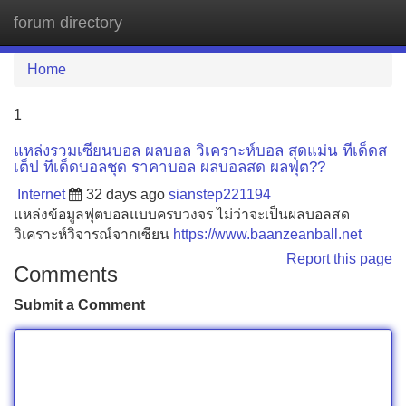
forum directory
Tog
navi
Home
1
แหล่งรวมเซียนบอล ผลบอล วิเคราะห์บอล สุดแม่น ทีเด็ดส
เต็ป ทีเด็ดบอลชุด ราคาบอล ผลบอลสด ผลฟุต??
Internet
32 days ago
sianstep221194
แหล่งข้อมูลฟุตบอลแบบครบวงจร ไม่ว่าจะเป็นผลบอลสด
วิเคราะห์วิจารณ์จากเซียน
https://www.baanzeanball.net
Report this page
Comments
Submit a Comment