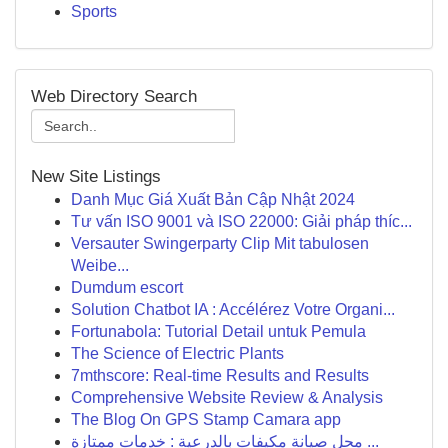
Sports
Web Directory Search
New Site Listings
Danh Mục Giá Xuất Bản Cập Nhật 2024
Tư vấn ISO 9001 và ISO 22000: Giải pháp thíc...
Versauter Swingerparty Clip Mit tabulosen
Weibe...
Dumdum escort
Solution Chatbot IA : Accélérez Votre Organi...
Fortunabola: Tutorial Detail untuk Pemula
The Science of Electric Plants
7mthscore: Real-time Results and Results
Comprehensive Website Review & Analysis
The Blog On GPS Stamp Camara app
محل صيانة مكيفات بالدرعية : خدمات ممتازة ...