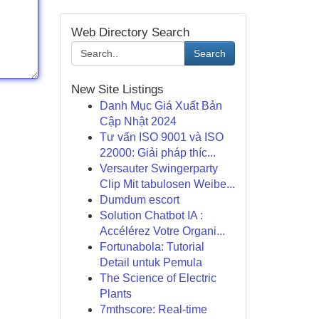
Web Directory Search
Search
New Site Listings
Danh Mục Giá Xuất Bản
Cập Nhật 2024
Tư vấn ISO 9001 và ISO
22000: Giải pháp thíc...
Versauter Swingerparty
Clip Mit tabulosen Weibe...
Dumdum escort
Solution Chatbot IA :
Accélérez Votre Organi...
Fortunabola: Tutorial
Detail untuk Pemula
The Science of Electric
Plants
7mthscore: Real-time