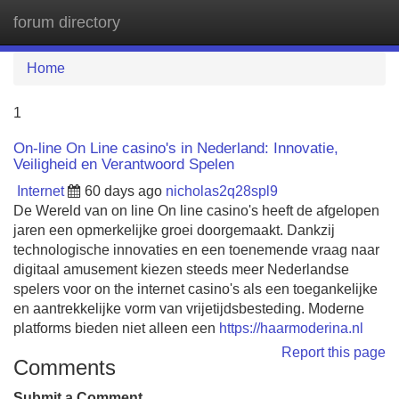
forum directory
Tog
navi
Home
1
On-line On Line casino's in Nederland: Innovatie,
Veiligheid en Verantwoord Spelen
Internet
60 days ago
nicholas2q28spl9
De Wereld van on line On line casino's heeft de afgelopen
jaren een opmerkelijke groei doorgemaakt. Dankzij
technologische innovaties en een toenemende vraag naar
digitaal amusement kiezen steeds meer Nederlandse
spelers voor on the internet casino's als een toegankelijke
en aantrekkelijke vorm van vrijetijdsbesteding. Moderne
platforms bieden niet alleen een
https://haarmoderina.nl
Report this page
Comments
Submit a Comment