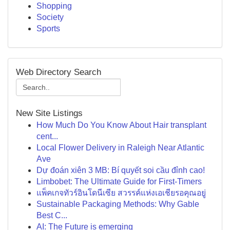
Shopping
Society
Sports
Web Directory Search
New Site Listings
How Much Do You Know About Hair transplant
cent...
Local Flower Delivery in Raleigh Near Atlantic
Ave
Dự đoán xiên 3 MB: Bí quyết soi cầu đỉnh cao!
Limbobet: The Ultimate Guide for First-Timers
แพ็คเกจทัวร์อินโดนีเซีย สวรรค์แห่งเอเชียรอคุณอยู่
Sustainable Packaging Methods: Why Gable
Best C...
AI: The Future is emerging