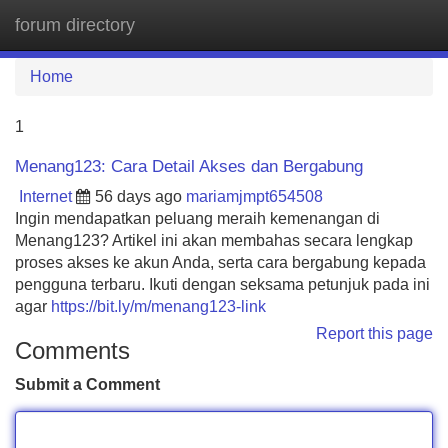
forum directory
Tog
navi
Home
1
Menang123: Cara Detail Akses dan Bergabung
Internet
56 days ago
mariamjmpt654508
Ingin mendapatkan peluang meraih kemenangan di
Menang123? Artikel ini akan membahas secara lengkap
proses akses ke akun Anda, serta cara bergabung kepada
pengguna terbaru. Ikuti dengan seksama petunjuk pada ini
agar
https://bit.ly/m/menang123-link
Report this page
Comments
Submit a Comment