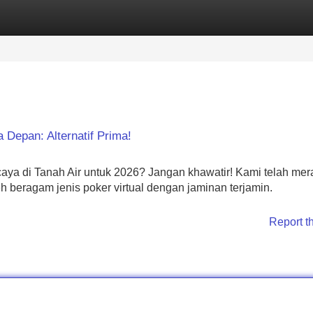
Categories
Register
Login
Depan: Alternatif Prima!
caya di Tanah Air untuk 2026? Jangan khawatir! Kami telah m
h beragam jenis poker virtual dengan jaminan terjamin.
Report t