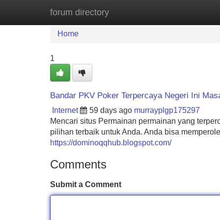
forum directory
Home
New Site Listings
Add Site
Home
1
Bandar PKV Poker Terpercaya Negeri Ini Masa 
Internet
59 days ago
murrayplgp175297
Mencari situs Permainan permainan yang terper
pilihan terbaik untuk Anda. Anda bisa memperole
https://dominoqqhub.blogspot.com/
Comments
Submit a Comment