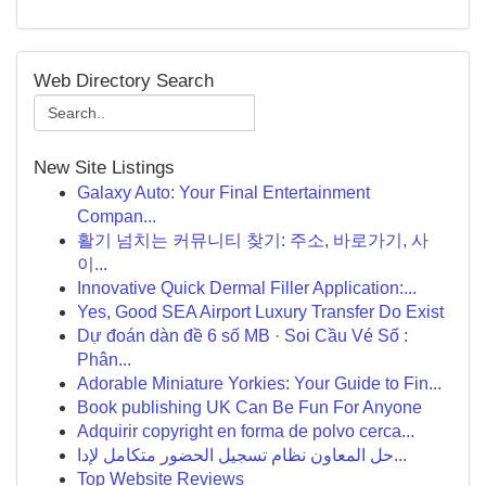
Web Directory Search
New Site Listings
Galaxy Auto: Your Final Entertainment
Compan...
활기 넘치는 커뮤니티 찾기: 주소, 바로가기, 사
이...
Innovative Quick Dermal Filler Application:...
Yes, Good SEA Airport Luxury Transfer Do Exist
Dự đoán dàn đề 6 số MB · Soi Cầu Vé Số :
Phân...
Adorable Miniature Yorkies: Your Guide to Fin...
Book publishing UK Can Be Fun For Anyone
Adquirir copyright en forma de polvo cerca...
حل المعاون نظام تسجيل الحضور متكامل لإدا...
Top Website Reviews