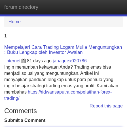
forum directory
Tog
navi
Home
1
Mempelajari Cara Trading Logam Mulia Menguntungkan
: Buku Lengkap oleh Investor Awalan
Internet
81 days ago
janageex020786
Ingin menambah kekayaan Anda? Trading emas bisa
menjadi solusi yang menguntungkan. Artikel ini
menyajikan panduan lengkap untuk para pemula yang
ingin belajar strategi trading emas yang profit. Kami akan
membahas
https://ridwansaputra.com/pelatihan-forex-
trading/
Report this page
Comments
Submit a Comment