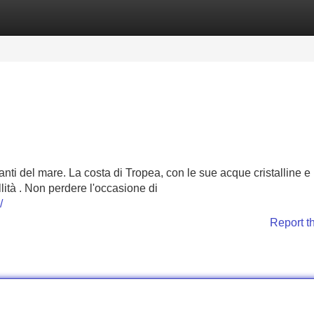
Categories
Register
Login
nti del mare. La costa di Tropea, con le sue acque cristalline e 
llità . Non perdere l'occasione di
/
Report t