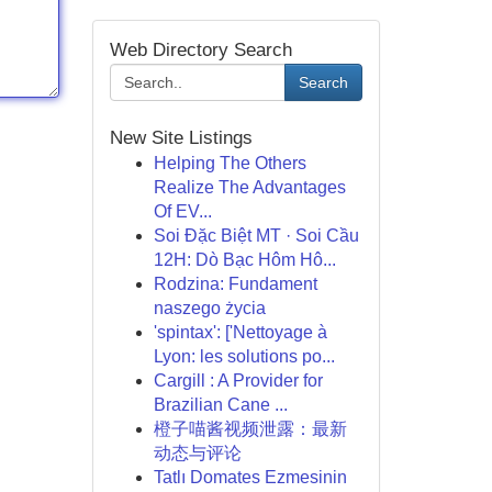
Web Directory Search
Search
New Site Listings
Helping The Others
Realize The Advantages
Of EV...
Soi Đặc Biệt MT · Soi Cầu
12H: Dò Bạc Hôm Hô...
Rodzina: Fundament
naszego życia
'spintax': ['Nettoyage à
Lyon: les solutions po...
Cargill : A Provider for
Brazilian Cane ...
橙子喵酱视频泄露：最新
动态与评论
Tatlı Domates Ezmesinin