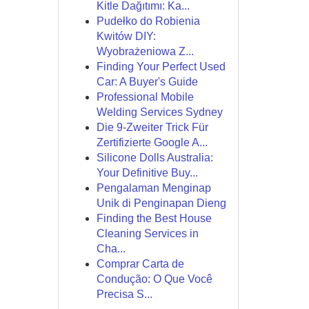
Kitle Dağıtımı: Ka...
Pudełko do Robienia
Kwitów DIY:
Wyobrażeniowa Z...
Finding Your Perfect Used
Car: A Buyer's Guide
Professional Mobile
Welding Services Sydney
Die 9-Zweiter Trick Für
Zertifizierte Google A...
Silicone Dolls Australia:
Your Definitive Buy...
Pengalaman Menginap
Unik di Penginapan Dieng
Finding the Best House
Cleaning Services in
Cha...
Comprar Carta de
Condução: O Que Você
Precisa S...