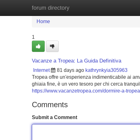
forum directory
Home
New Site Listings
Add Site
Home
1
Vacanze a Tropea: La Guida Definitiva
Internet
81 days ago
kathrynkyia305963
Tropea offre un'esperienza indimenticabile ai ama
ghiaia fine, è un vero tesoro per chi cerca tranqui
https://www.vacanzetropea.com/dormire-a-tropea
Comments
Submit a Comment