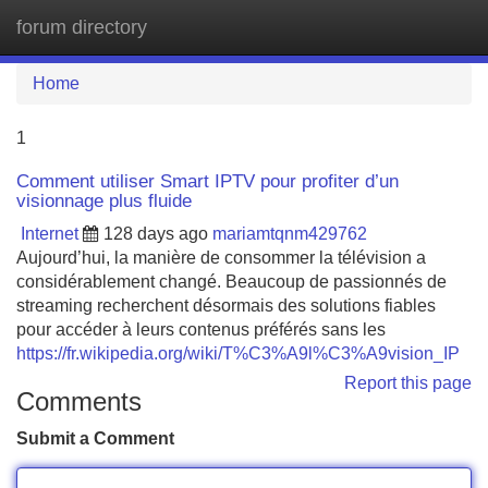
forum directory
Tog
navi
Home
1
Comment utiliser Smart IPTV pour profiter d’un
visionnage plus fluide
Internet
128 days ago
mariamtqnm429762
Aujourd’hui, la manière de consommer la télévision a
considérablement changé. Beaucoup de passionnés de
streaming recherchent désormais des solutions fiables
pour accéder à leurs contenus préférés sans les
https://fr.wikipedia.org/wiki/T%C3%A9l%C3%A9vision_IP
Report this page
Comments
Submit a Comment