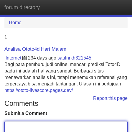
forum directory
Tog
navi
Home
1
Analisa Ototo4d Hari Malam
Internet
234 days ago
saulnrkh321545
Bagi para pemburu judi online, mencari prediksi Toto4D
pada ini adalah hal yang sangat. Berbagai situs
menawarkan analisis ini, tetapi menemukan referensi yang
terpercaya bisa menjadi tantangan. Ulasan ini bertujuan
https://ototo-livescore.pages.dev/
Report this page
Comments
Submit a Comment