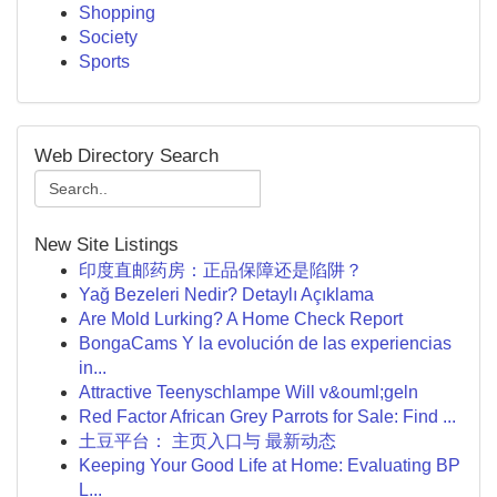
Shopping
Society
Sports
Web Directory Search
New Site Listings
印度直邮药房：正品保障还是陷阱？
Yağ Bezeleri Nedir? Detaylı Açıklama
Are Mold Lurking? A Home Check Report
BongaCams Y la evolución de las experiencias
in...
Attractive Teenyschlampe Will v&ouml;geln
Red Factor African Grey Parrots for Sale: Find ...
土豆平台： 主页入口与 最新动态
Keeping Your Good Life at Home: Evaluating BP
L...