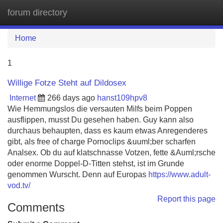
forum directory
Tog
navi
Home
1
Willige Fotze Steht auf Dildosex
Internet
266 days ago
hanst109hpv8
Wie Hemmungslos die versauten Milfs beim Poppen
ausflippen, musst Du gesehen haben. Guy kann also
durchaus behaupten, dass es kaum etwas Anregenderes
gibt, als free of charge Pornoclips &uuml;ber scharfen
Analsex. Ob du auf klatschnasse Votzen, fette &Auml;rsche
oder enorme Doppel-D-Titten stehst, ist im Grunde
genommen Wurscht. Denn auf Europas
https://www.adult-
vod.tv/
Report this page
Comments