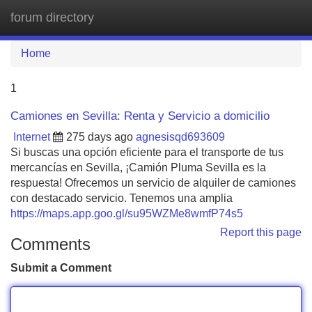
forum directory
Tog
navi
Home
1
Camiones en Sevilla: Renta y Servicio a domicilio
Internet
275 days ago
agnesisqd693609
Si buscas una opción eficiente para el transporte de tus
mercancías en Sevilla, ¡Camión Pluma Sevilla es la
respuesta! Ofrecemos un servicio de alquiler de camiones
con destacado servicio. Tenemos una amplia
https://maps.app.goo.gl/su95WZMe8wmfP74s5
Report this page
Comments
Submit a Comment