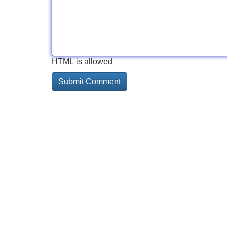
HTML is allowed