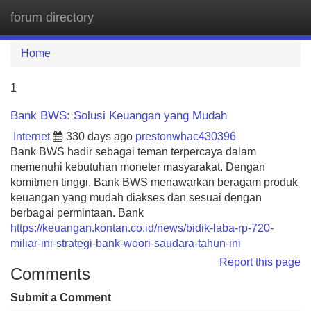
forum directory
Tog
navi
Home
1
Bank BWS: Solusi Keuangan yang Mudah
Internet
330 days ago
prestonwhac430396
Bank BWS hadir sebagai teman terpercaya dalam
memenuhi kebutuhan moneter masyarakat. Dengan
komitmen tinggi, Bank BWS menawarkan beragam produk
keuangan yang mudah diakses dan sesuai dengan
berbagai permintaan. Bank
https://keuangan.kontan.co.id/news/bidik-laba-rp-720-
miliar-ini-strategi-bank-woori-saudara-tahun-ini
Report this page
Comments
Submit a Comment