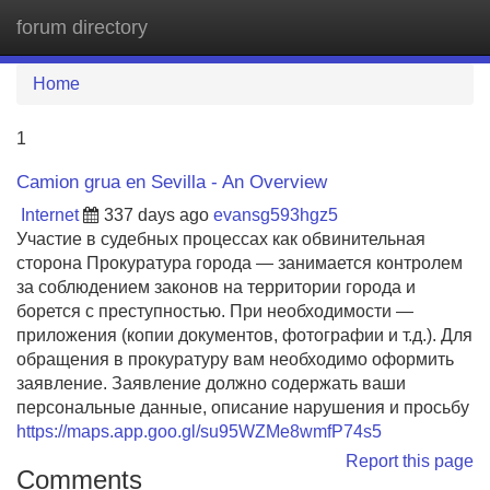
forum directory
Tog
navi
Home
1
Camion grua en Sevilla - An Overview
Internet
337 days ago
evansg593hgz5
Участие в судебных процессах как обвинительная
сторона Прокуратура города — занимается контролем
за соблюдением законов на территории города и
борется с преступностью. При необходимости —
приложения (копии документов, фотографии и т.д.). Для
обращения в прокуратуру вам необходимо оформить
заявление. Заявление должно содержать ваши
персональные данные, описание нарушения и просьбу
https://maps.app.goo.gl/su95WZMe8wmfP74s5
Report this page
Comments