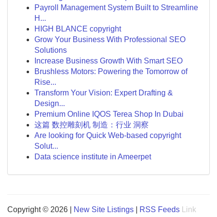
Payroll Management System Built to Streamline
H...
HIGH BLANCE copyright
Grow Your Business With Professional SEO
Solutions
Increase Business Growth With Smart SEO
Brushless Motors: Powering the Tomorrow of
Rise...
Transform Your Vision: Expert Drafting &
Design...
Premium Online IQOS Terea Shop In Dubai
这篇 数控雕刻机 制造：行业 洞察
Are looking for Quick Web-based copyright
Solut...
Data science institute in Ameerpet
Copyright © 2026 |
New Site Listings
|
RSS Feeds
Link