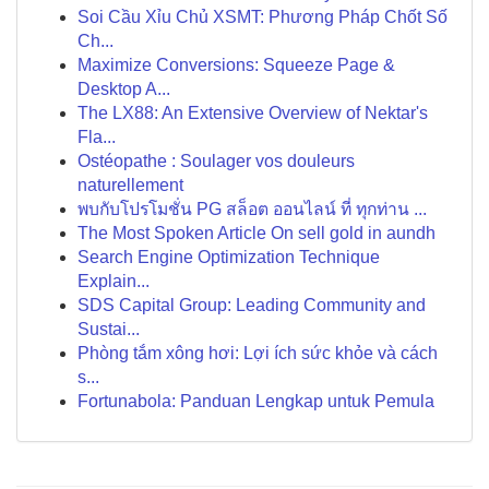
Soi Cầu Xỉu Chủ XSMT: Phương Pháp Chốt Số
Ch...
Maximize Conversions: Squeeze Page &
Desktop A...
The LX88: An Extensive Overview of Nektar's
Fla...
Ostéopathe : Soulager vos douleurs
naturellement
พบกับโปรโมชั่น PG สล็อต ออนไลน์ ที่ ทุกท่าน ...
The Most Spoken Article On sell gold in aundh
Search Engine Optimization Technique
Explain...
SDS Capital Group: Leading Community and
Sustai...
Phòng tắm xông hơi: Lợi ích sức khỏe và cách
s...
Fortunabola: Panduan Lengkap untuk Pemula