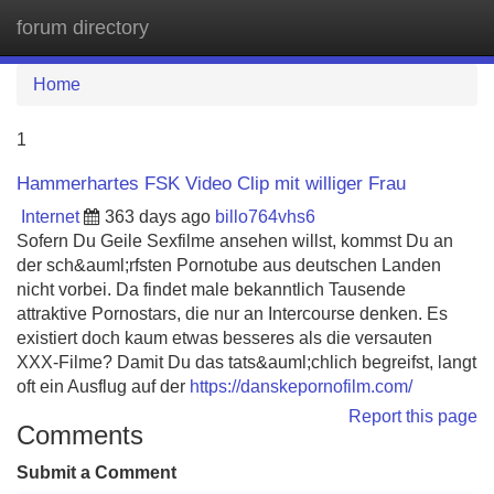
forum directory
Tog
navi
Home
1
Hammerhartes FSK Video Clip mit williger Frau
Internet
363 days ago
billo764vhs6
Sofern Du Geile Sexfilme ansehen willst, kommst Du an
der sch&auml;rfsten Pornotube aus deutschen Landen
nicht vorbei. Da findet male bekanntlich Tausende
attraktive Pornostars, die nur an Intercourse denken. Es
existiert doch kaum etwas besseres als die versauten
XXX-Filme? Damit Du das tats&auml;chlich begreifst, langt
oft ein Ausflug auf der
https://danskepornofilm.com/
Report this page
Comments
Submit a Comment