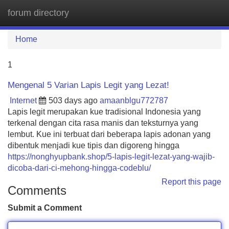
forum directory
Tog
navi
Home
1
Mengenal 5 Varian Lapis Legit yang Lezat!
Internet
503 days ago
amaanblgu772787
Lapis legit merupakan kue tradisional Indonesia yang
terkenal dengan cita rasa manis dan teksturnya yang
lembut. Kue ini terbuat dari beberapa lapis adonan yang
dibentuk menjadi kue tipis dan digoreng hingga
https://nonghyupbank.shop/5-lapis-legit-lezat-yang-wajib-
dicoba-dari-ci-mehong-hingga-codeblu/
Report this page
Comments
Submit a Comment