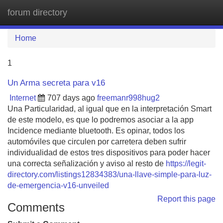
forum directory
Tog
navi
Home
1
Un Arma secreta para v16
Internet
707 days ago
freemanr998hug2
Una Particularidad, al igual que en la interpretación Smart
de este modelo, es que lo podremos asociar a la app
Incidence mediante bluetooth. Es opinar, todos los
automóviles que circulen por carretera deben sufrir
individualidad de estos tres dispositivos para poder hacer
una correcta señalización y aviso al resto de
https://legit-
directory.com/listings12834383/una-llave-simple-para-luz-
de-emergencia-v16-unveiled
Report this page
Comments